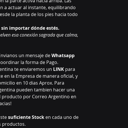
 la parte activa hacia arriba. Las
n a actuar al instante, equilibrando
sde la planta de los pies hacia todo
s, sin importar dónde estés.
vuelven esa conexión sagrada que calma,
Envianos un mensaje de
Whatsapp
oordinar la forma de Pago.
gentina te enviaremos un
LINK
para
 en la Empresa de manera oficial, y
omicilio en 10 dias Aprox. Para
rgentina pueden tambien hacer una
l producto por Correo Argentino en
acias!
iste
suficiente Stock
en cada uno de
s productos.