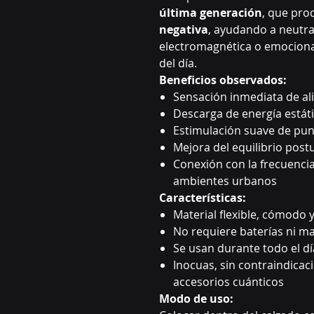
última generación
, que pro
negativa
, ayudando a neutra
electromagnética o emocional
del día.
Beneficios observados:
Sensación inmediata de ali
Descarga de energía estát
Estimulación suave de pun
Mejora del equilibrio postu
Conexión con la frecuencia
ambientes urbanos
Características:
Material flexible, cómodo 
No requiere baterías ni m
Se usan durante todo el dí
Inocuas, sin contraindicac
accesorios cuánticos
Modo de uso: