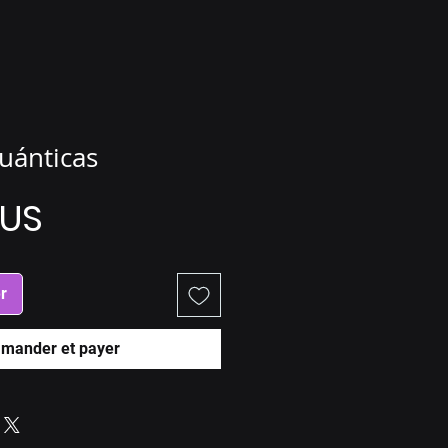
Cuánticas
Prix
$US
r
mander et payer