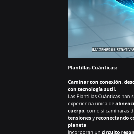
Plantillas Cuánticas:
Caminar con conexión, desc
con tecnología sutil.
Las Plantillas Cuánticas han
experiencia única de
alineac
cuerpo
, como si caminaras d
tensiones
y
reconectando co
planeta
.
Incorporan un
circuito res