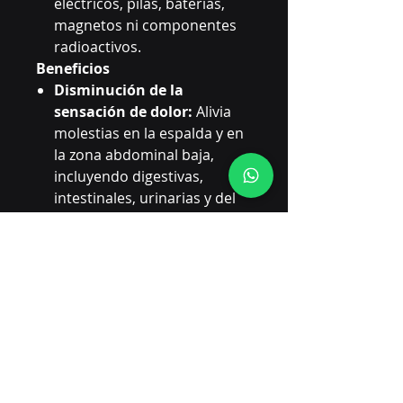
eléctricos, pilas, baterías,
magnetos ni componentes
radioactivos.
Beneficios
Disminución de la
sensación de dolor:
Alivia
molestias en la espalda y en
la zona abdominal baja,
incluyendo digestivas,
intestinales, urinarias y del
sistema reproductor.
Mejora de la funcionalidad:
Proporciona soporte
adicional a la zona lumbar,
facilitando la realización de
actividades diarias.
Mayor seguridad en los
movimientos:
La
compresión brinda soporte