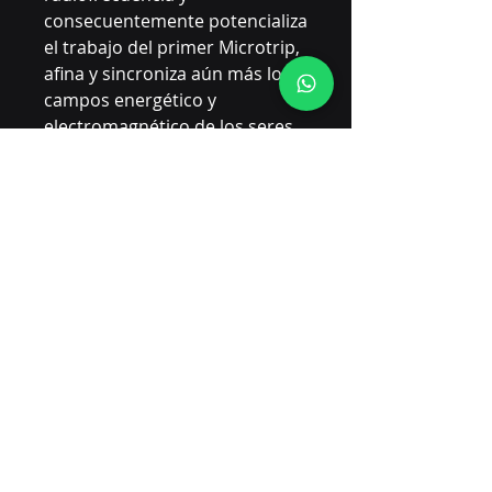
consecuentemente potencializa
el trabajo del primer Microtrip,
afina y sincroniza aún más los
campos energético y
electromagnético de los seres
vivos con los que tiene
contacto.
Hola somos Marina y Pablo,
Envianos un mensaje de
Whatsapp al +54 9 223 5
224220.-
para coordinar la
forma de Pago.
Si te encuentras fuera de
Argentina te enviaremos un
LINK
para hacer tu compra
directamente en la Empresa de