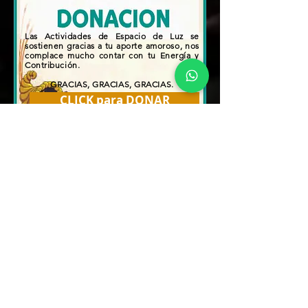
Las Actividades de Espacio de Luz se
sostienen gracias a tu aporte amoroso, nos
complace mucho contar con tu
Energía
y
Contribución.
GRACIAS, GRACIAS, GRACIAS.
CLICK para DONAR
Descargar
Aplicación
al Celular para
escuchar
Radio
Espacio de Luz
Gratuito