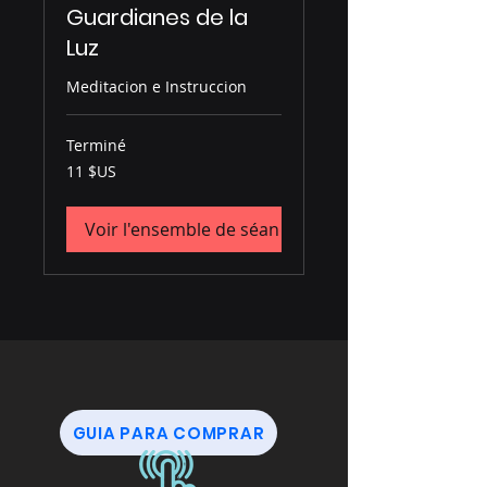
Guardianes de la
Luz
Meditacion e Instruccion
Terminé
11
11 $US
dollars
des
États-
Unis
Voir l'ensemble de séances
GUIA PARA COMPRAR