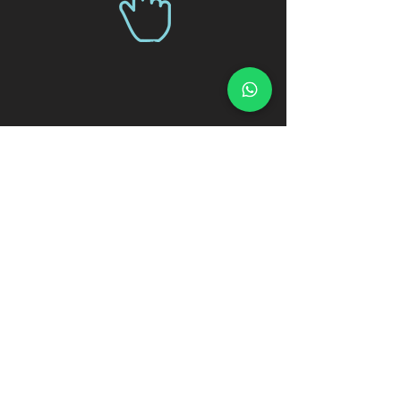
Centro de Meditacion y Desarrollo Personal
© 2035 Creado por Pablo Ariel Funes
BLOG
+54 9 223 5 224220
Argentina