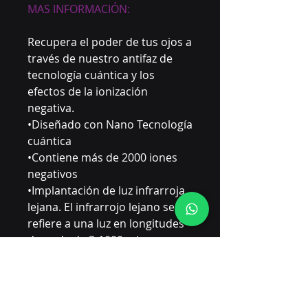
MAS INFORMACIÓN:
Recupera el poder de tus ojos a
través de nuestro antifaz de
tecnología cuántica y los
efectos de la ionización
negativa.
•Diseñado con Nano Tecnología
cuántica
•Contiene más de 2000 iones
negativos
•Implantación de luz infrarroja
lejana. El infrarrojo lejano se
refiere a una luz en longitudes
de onda de 3-1000 micras.
Representa el 60% de la
cantidad de energía solar.
Mecanismos de Acción:
La tecnología cuántica permite