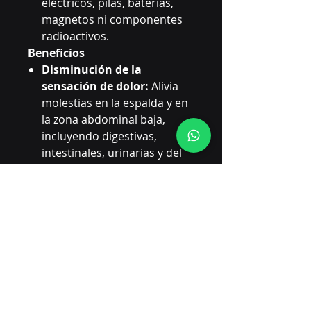
eléctricos, pilas, baterías,
magnetos ni componentes
radioactivos.
Beneficios
Disminución de la
sensación de dolor:
Alivia
molestias en la espalda y en
la zona abdominal baja,
incluyendo digestivas,
intestinales, urinarias y del
sistema reproductor.
Mejora de la funcionalidad:
Proporciona soporte
adicional a la zona lumbar,
facilitando la realización de
actividades diarias.
Mayor seguridad en los
movimientos:
La
compresión brinda soporte