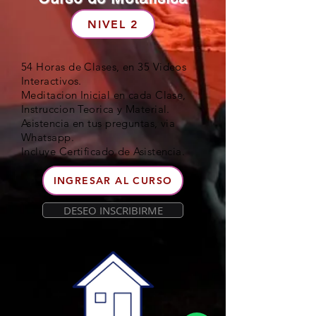
NIVEL 2
54 Horas de Clases, en 35 Videos
Interactivos.
Meditacion Inicial en cada Clase,
Instruccion Teorica y Material.
Asistencia en tus preguntas, via
Whatsapp.
Incluye Certificado de Asistencia.
INGRESAR AL CURSO
DESEO INSCRIBIRME